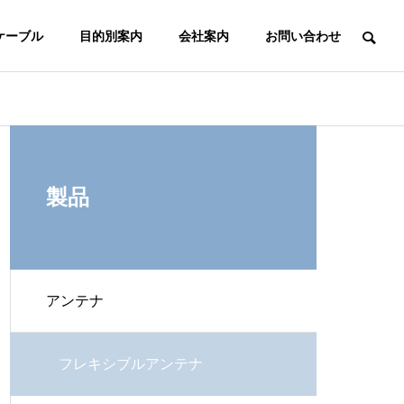
ケーブル
目的別案内
会社案内
お問い合わせ
代表挨拶
製品
アンテナ
生産終了部品
フレキシブルアンテナ
の再生産
小ロット対応