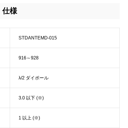
仕様
STDANTEMD-015
916～928
λ/2 ダイポール
3.0 以下 (※)
1 以上 (※)