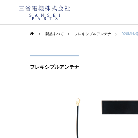
製品すべて
フレキシブルアンテナ
920MH
会社情報・
フレキシブルアンテナ
知る・学ぶ
SERVICE
COMPANY
アンテナの知識をご紹
介
事業案内
会社案内
環境方針
設計・開
製造