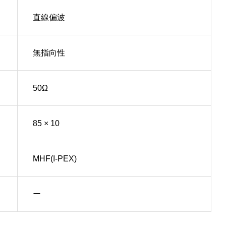
直線偏波
無指向性
50Ω
85 × 10
MHF(I-PEX)
ー