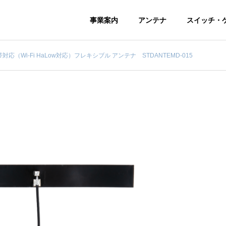
事業案内
アンテナ
スイッチ・
z帯対応（Wi-Fi HaLow対応）フレキシブル アンテナ STDANTEMD-015
アクセス
保有設備
採用情報
一緒に働いていただける仲間を募集し
ています！
発・
技適認証取得
測定サービス
済アンテナ